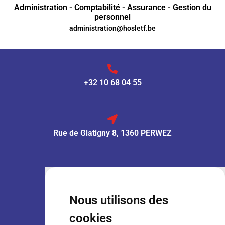
Administration - Comptabilité - Assurance - Gestion du
personnel
administration@hosletf.be
+32 10 68 04 55
Rue de Glatigny 8, 1360 PERWEZ
VENTE :
Lun – Ven
: 7h30 – 18h00
Sam
: 9h00 – 13h00
Nous utilisons des
Dim
: Fermé
cookies