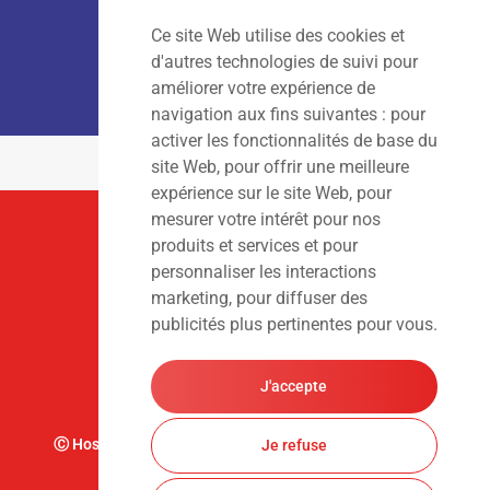
Ce site Web utilise des cookies et
LOCATION :
Lun – Ven
: 7h00 – 18h00
d'autres technologies de suivi pour
Sam – Dim
: Fermé
améliorer votre expérience de
navigation aux fins suivantes :
pour
activer les fonctionnalités de base du
site Web
,
pour offrir une meilleure
expérience sur le site Web
,
pour
mesurer votre intérêt pour nos
Suivez-Nous
produits et services et pour
personnaliser les interactions
marketing
,
pour diffuser des
publicités plus pertinentes pour vous
.
J'accepte
Ⓒ Hoslet Frédéric S.A. Tous droits réservés. Design par
Je refuse