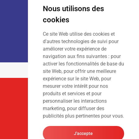
Sam
: 9h00 – 13h00
Nous utilisons des
Dim
: Fermé
cookies
Ce site Web utilise des cookies et
LOCATION :
Lun – Ven
: 7h00 – 18h00
d'autres technologies de suivi pour
Sam – Dim
: Fermé
améliorer votre expérience de
navigation aux fins suivantes :
pour
activer les fonctionnalités de base du
site Web
,
pour offrir une meilleure
expérience sur le site Web
,
pour
mesurer votre intérêt pour nos
Suivez-Nous
produits et services et pour
personnaliser les interactions
marketing
,
pour diffuser des
publicités plus pertinentes pour vous
.
J'accepte