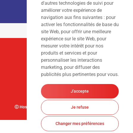
Lun – Ven
: 7h00 – 18h00
d'autres technologies de suivi pour
Sam – Dim
: Fermé
améliorer votre expérience de
navigation aux fins suivantes :
pour
activer les fonctionnalités de base du
site Web
,
pour offrir une meilleure
expérience sur le site Web
,
pour
mesurer votre intérêt pour nos
Suivez-Nous
produits et services et pour
personnaliser les interactions
marketing
,
pour diffuser des
publicités plus pertinentes pour vous
.
J'accepte
Ⓒ Hoslet Frédéric S.A. Tous droits réservés. Design par
Je refuse
Changer mes préférences