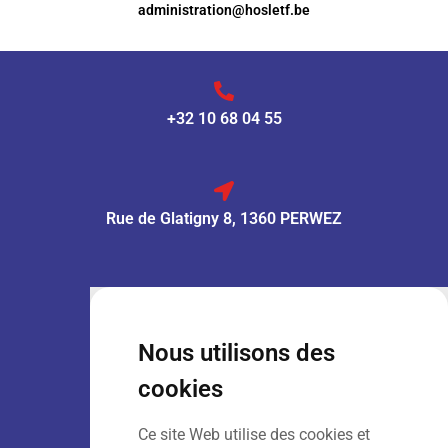
administration@hosletf.be
+32 10 68 04 55
Rue de Glatigny 8, 1360 PERWEZ
VENTE :
Lun – Ven
: 7h30 – 18h00
Sam
: 9h00 – 13h00
Nous utilisons des
Dim
: Fermé
cookies
Ce site Web utilise des cookies et
LOCATION :