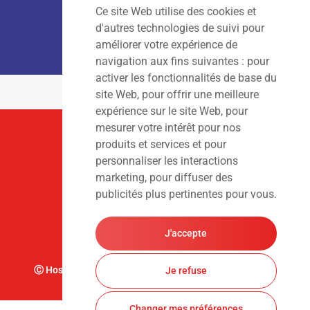
Ce site Web utilise des cookies et
LOCATION :
Lun – Ven
: 7h00 – 18h00
d'autres technologies de suivi pour
Sam – Dim
: Fermé
améliorer votre expérience de
navigation aux fins suivantes :
pour
activer les fonctionnalités de base du
site Web
,
pour offrir une meilleure
expérience sur le site Web
,
pour
mesurer votre intérêt pour nos
Suivez-Nous
produits et services et pour
personnaliser les interactions
marketing
,
pour diffuser des
publicités plus pertinentes pour vous
.
J'accepte
Ⓒ Hoslet Frédéric S.A. Tous droits réservés. Design par
Je refuse
Changer mes préférences