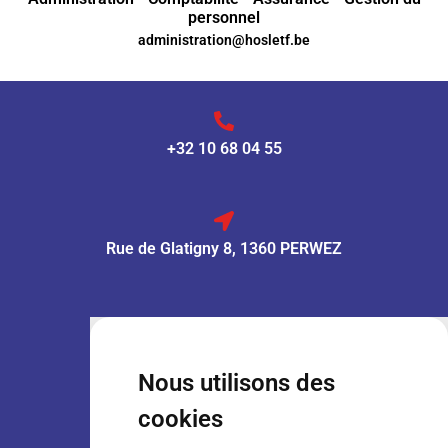
personnel
administration@hosletf.be
+32 10 68 04 55
Rue de Glatigny 8, 1360 PERWEZ
VENTE :
Lun – Ven
: 7h30 – 18h00
Sam
: 9h00 – 13h00
Nous utilisons des
Dim
: Fermé
cookies