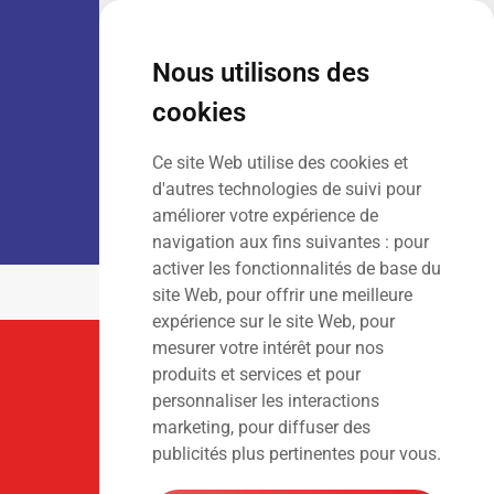
VENTE :
Lun – Ven
: 7h30 – 18h00
Sam
: 9h00 – 13h00
Nous utilisons des
Dim
: Fermé
cookies
Ce site Web utilise des cookies et
LOCATION :
Lun – Ven
: 7h00 – 18h00
d'autres technologies de suivi pour
Sam – Dim
: Fermé
améliorer votre expérience de
navigation aux fins suivantes :
pour
activer les fonctionnalités de base du
site Web
,
pour offrir une meilleure
expérience sur le site Web
,
pour
mesurer votre intérêt pour nos
Suivez-Nous
produits et services et pour
personnaliser les interactions
marketing
,
pour diffuser des
publicités plus pertinentes pour vous
.