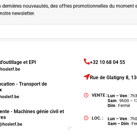
dernières nouveautés, des offres promotionnelles du moment et 
 notre newsletter.
'outillage et EPI
+32 10 68 04 55
osletf.be
Rue de Glatigny 8, 
ocation - Transport de
x
VENTE :
Lun – Ven
: 7h
hosletf.be
Sam
: 9h00 – 
Dim
: Fermé
ente - Machines génie civil et
res
LOC. :
Lun – Ven
: 7h
Sam – Dim
: F
hosletf.be