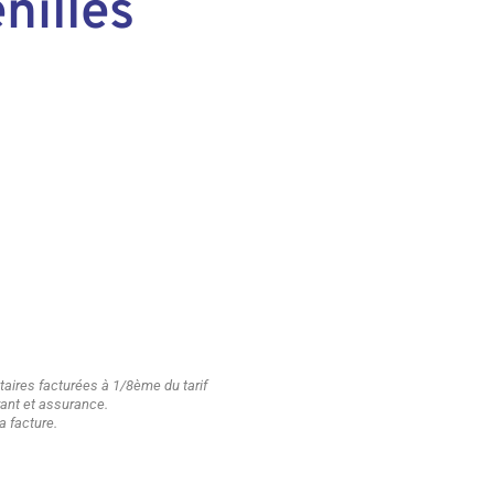
nilles
ires facturées à 1/8ème du tarif
urant et assurance.
a facture.