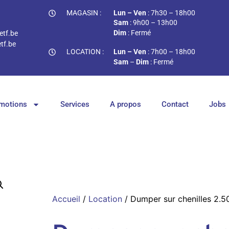
MAGASIN :
Lun – Ven
: 7h30 – 18h00
Sam
: 9h00 – 13h00
Dim
: Fermé
tf.be
tf.be
LOCATION :
Lun – Ven
: 7h00 – 18h00
Sam
–
Dim
: Fermé
motions
Services
A propos
Contact
Jobs
Accueil
/
Location
/ Dumper sur chenilles 2.5