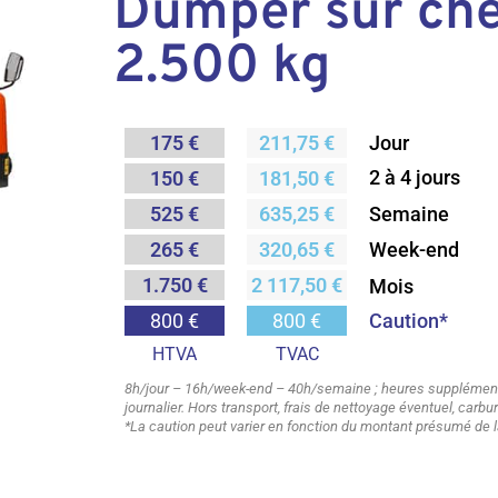
Dumper sur che
2.500 kg
175 €
211,75 €
Jour
2 à 4 jours
150 €
181,50 €
Semaine
525 €
635,25 €
265 €
320,65 €
Week-end
1.750 €
2 117,50 €
Mois
Caution*
800 €
800 €
HTVA
TVAC
8h/jour – 16h/week-end – 40h/semaine ; heures supplémenta
journalier. Hors transport, frais de nettoyage éventuel, carb
*La caution peut varier en fonction du montant présumé de l