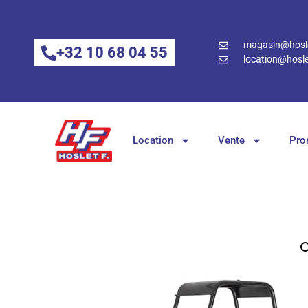
magasin@hosle
+32 10 68 04 55
location@hosle
Location
Vente
Pro