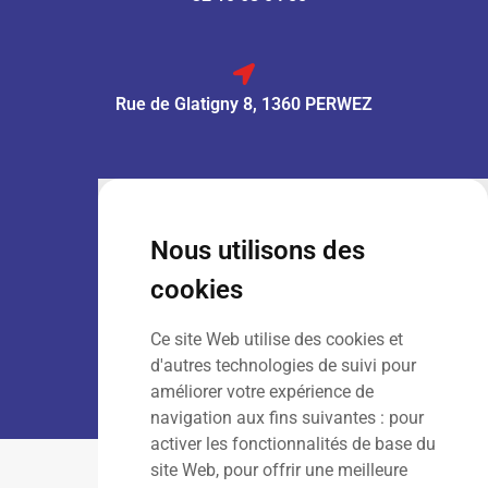
Rue de Glatigny 8, 1360 PERWEZ
VENTE :
Lun – Ven
: 7h30 – 18h00
Sam
: 9h00 – 13h00
Nous utilisons des
Dim
: Fermé
cookies
Ce site Web utilise des cookies et
LOCATION :
Lun – Ven
: 7h00 – 18h00
d'autres technologies de suivi pour
Sam – Dim
: Fermé
améliorer votre expérience de
navigation aux fins suivantes :
pour
activer les fonctionnalités de base du
site Web
,
pour offrir une meilleure