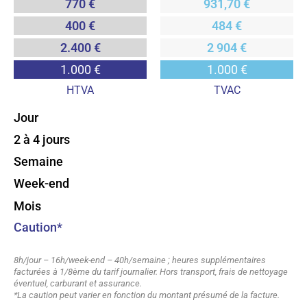
770 €
931,70 €
400 €
484 €
2.400 €
2 904 €
1.000 €
1.000 €
HTVA
TVAC
Jour
2 à 4 jours
Semaine
Week-end
Mois
Caution*
8h/jour – 16h/week-end – 40h/semaine ; heures supplémentaires
facturées à 1/8ème du tarif journalier. Hors transport, frais de nettoyage
éventuel, carburant et assurance.
*La caution peut varier en fonction du montant présumé de la facture.