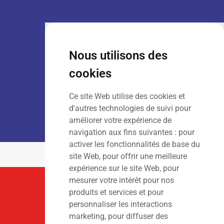
VENTE :
Lun – Ven
: 7h30 – 18h00
Sam
: 9h00 – 13h00
Nous utilisons des
Dim
: Fermé
cookies
Ce site Web utilise des cookies et
LOCATION :
Lun – Ven
: 7h00 – 18h00
d'autres technologies de suivi pour
Sam – Dim
: Fermé
améliorer votre expérience de
navigation aux fins suivantes :
pour
activer les fonctionnalités de base du
site Web
,
pour offrir une meilleure
expérience sur le site Web
,
pour
mesurer votre intérêt pour nos
Suivez-Nous
produits et services et pour
personnaliser les interactions
marketing
,
pour diffuser des