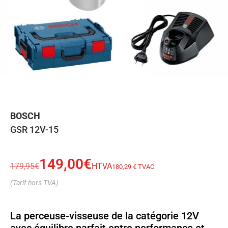
BOSCH
GSR 12V-15
149,00
€
179,95
€
HTVA
180,29 € TVAC
(Tarif hors TVA)
La perceuse-visseuse de la catégorie 12V