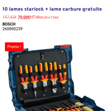
10 lames starlock + lame carbure gratuite
157,42
€
79,00
€
HTVA
95,59 € TVAC
BOSCH
260890239
Promo !