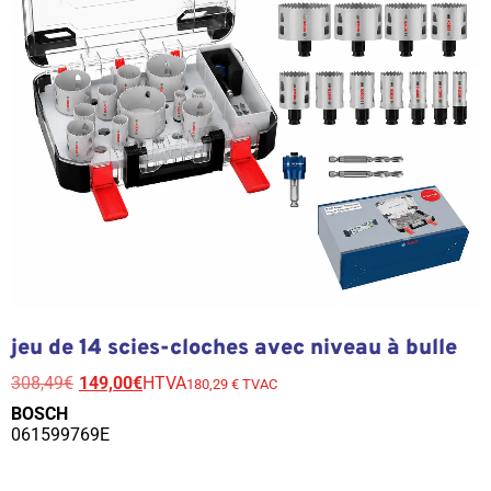
jeu de 14 scies-cloches avec niveau à bulle
308,49
€
149,00
€
HTVA
180,29 € TVAC
BOSCH
061599769E