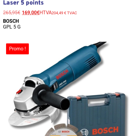
Laser 5 points
265,95
€
169,00
€
HTVA
204,49 € TVAC
BOSCH
GPL 5 G
Promo !