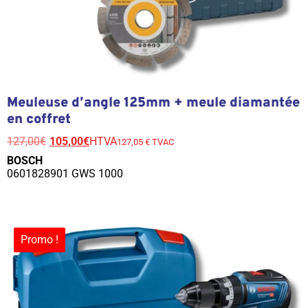
Meuleuse d’angle 125mm + meule diamantée
en coffret
127,00
€
105,00
€
HTVA
127,05 € TVAC
BOSCH
0601828901 GWS 1000
Promo !