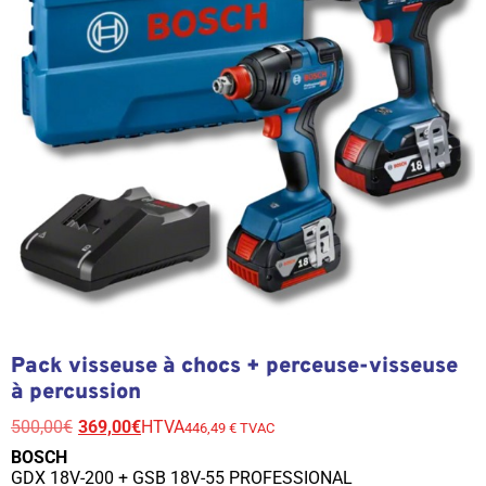
Pack visseuse à chocs + perceuse-visseuse
à percussion
500,00
€
369,00
€
HTVA
446,49 € TVAC
BOSCH
GDX 18V-200 + GSB 18V-55 PROFESSIONAL