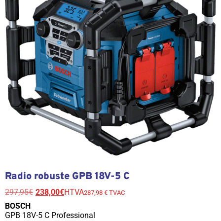
Radio robuste GPB 18V-5 C
297,95
€
238,00
€
HTVA
287,98 € TVAC
BOSCH
GPB 18V-5 C Professional