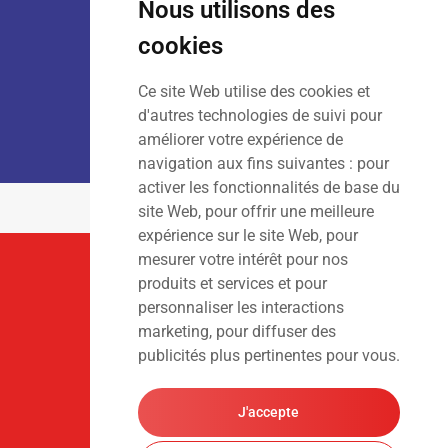
Nous utilisons des
Dim
: Fermé
cookies
Ce site Web utilise des cookies et
LOCATION :
Lun – Ven
: 7h00 – 18h00
d'autres technologies de suivi pour
Sam – Dim
: Fermé
améliorer votre expérience de
navigation aux fins suivantes :
pour
activer les fonctionnalités de base du
site Web
,
pour offrir une meilleure
expérience sur le site Web
,
pour
mesurer votre intérêt pour nos
Suivez-Nous
produits et services et pour
personnaliser les interactions
marketing
,
pour diffuser des
publicités plus pertinentes pour vous
.
J'accepte