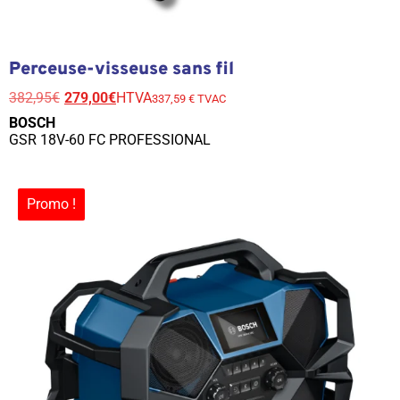
Perceuse-visseuse sans fil
382,95
€
279,00
€
HTVA
337,59 € TVAC
BOSCH
GSR 18V-60 FC PROFESSIONAL
Promo !