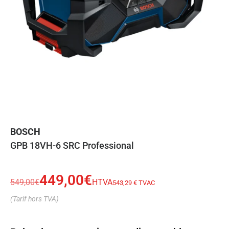
BOSCH
GPB 18VH-6 SRC Professional
449,00
€
549,00
€
HTVA
543,29 € TVAC
(Tarif hors TVA)