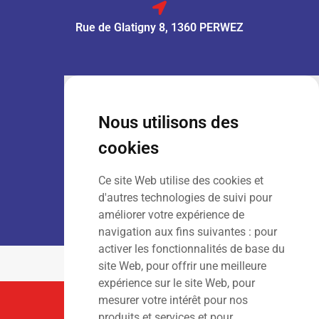
Rue de Glatigny 8, 1360 PERWEZ
VENTE :
Lun – Ven
: 7h30 – 18h00
Sam
: 9h00 – 13h00
Nous utilisons des
Dim
: Fermé
cookies
Ce site Web utilise des cookies et
LOCATION :
Lun – Ven
: 7h00 – 18h00
d'autres technologies de suivi pour
Sam – Dim
: Fermé
améliorer votre expérience de
navigation aux fins suivantes :
pour
activer les fonctionnalités de base du
site Web
,
pour offrir une meilleure
expérience sur le site Web
,
pour
mesurer votre intérêt pour nos
Suivez-Nous
produits et services et pour