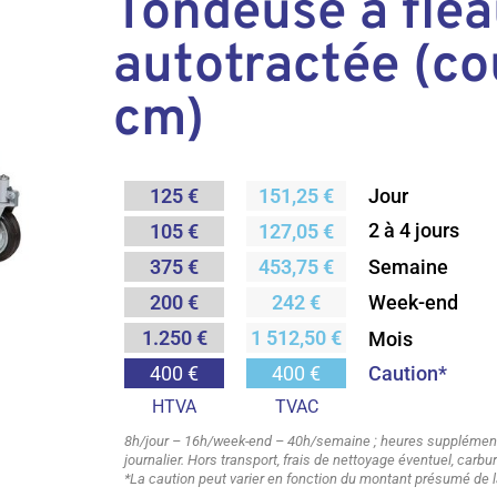
Tondeuse à flé
autotractée (c
cm)
125 €
151,25 €
Jour
2 à 4 jours
105 €
127,05 €
Semaine
375 €
453,75 €
200 €
242 €
Week-end
1.250 €
1 512,50 €
Mois
Caution*
400 €
400 €
HTVA
TVAC
8h/jour – 16h/week-end – 40h/semaine ; heures supplémenta
journalier. Hors transport, frais de nettoyage éventuel, carb
*La caution peut varier en fonction du montant présumé de l