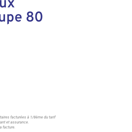
aux
oupe 80
ires facturées à 1/8ème du tarif
urant et assurance.
a facture.