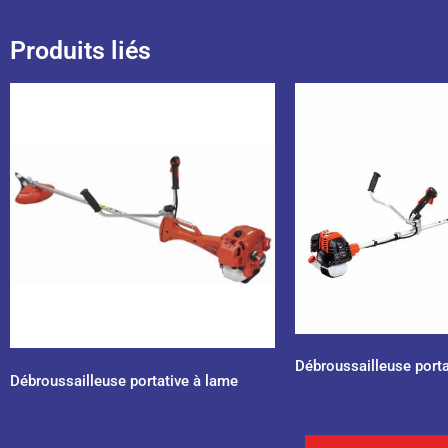
Produits liés
Débroussailleuse portat
Débroussailleuse portative à lame
0,00
€
0,00
€