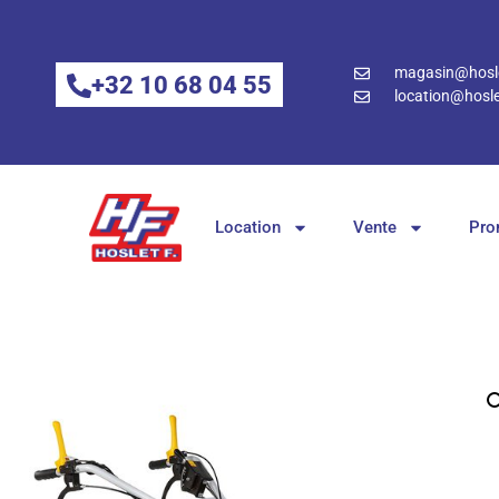
magasin@hosle
+32 10 68 04 55
location@hosle
Location
Vente
Pro