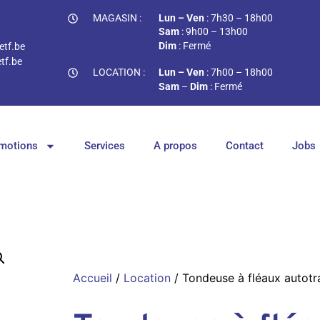
MAGASIN :
Lun – Ven
: 7h30 – 18h00
Sam
: 9h00 – 13h00
Dim
: Fermé
tf.be
tf.be
LOCATION :
Lun – Ven
: 7h00 – 18h00
Sam
–
Dim
: Fermé
motions
Services
A propos
Contact
Jobs
Accueil
/
Location
/ Tondeuse à fléaux autot