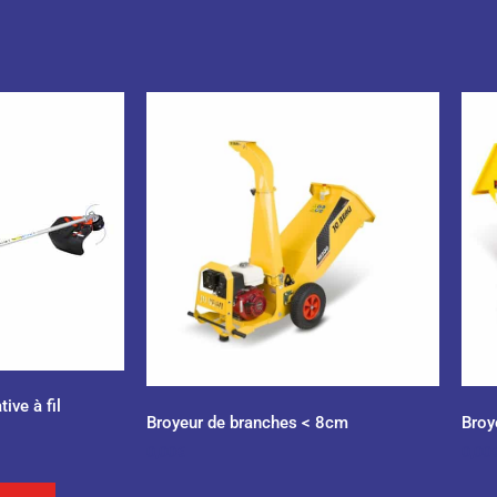
ive à fil
Broyeur de branches < 8cm
Broy
0,00
€
0,00