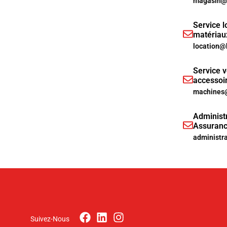
magasin@h
Service l
matériau
location@
Service v
accessoi
machines@
Administr
Assuranc
administr
Suivez-Nous