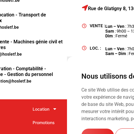
osletf.be
Rue de Glatigny 8, 
ocation - Transport de
x
VENTE :
Lun – Ven
: 7h
hosletf.be
Sam
: 9h00 – 
Dim
: Fermé
ente - Machines génie civil et
res
LOC. :
Lun – Ven
: 7h
Sam – Dim
: F
hosletf.be
ation - Comptabilité -
e - Gestion du personnel
Nous utilisons 
ation@hosletf.be
Ce site Web utilise des c
votre expérience de navig
de base du site Web
,
pour
Location
Vente
mesurer votre intérêt pou
interactions marketing
,
p
Promotions
Services
Ⓒ Hosl