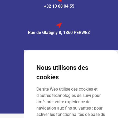
+32 10 68 04 55
Rue de Glatigny 8, 1360 PERWEZ
VENTE :
Lun – Ven
: 7h30 – 18h00
Sam
: 9h00 – 13h00
Nous utilisons des
Dim
: Fermé
cookies
Ce site Web utilise des cookies et
LOCATION :
Lun – Ven
: 7h00 – 18h00
d'autres technologies de suivi pour
Sam – Dim
: Fermé
améliorer votre expérience de
navigation aux fins suivantes :
pour
activer les fonctionnalités de base du