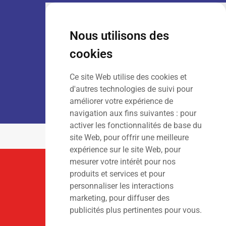
VENTE :
Lun – Ven
: 7h30 – 18h00
Sam
: 9h00 – 13h00
Nous utilisons des
Dim
: Fermé
cookies
Ce site Web utilise des cookies et
LOCATION :
Lun – Ven
: 7h00 – 18h00
d'autres technologies de suivi pour
Sam – Dim
: Fermé
améliorer votre expérience de
navigation aux fins suivantes :
pour
activer les fonctionnalités de base du
site Web
,
pour offrir une meilleure
expérience sur le site Web
,
pour
mesurer votre intérêt pour nos
Suivez-Nous
produits et services et pour
personnaliser les interactions
marketing
,
pour diffuser des
publicités plus pertinentes pour vous
.