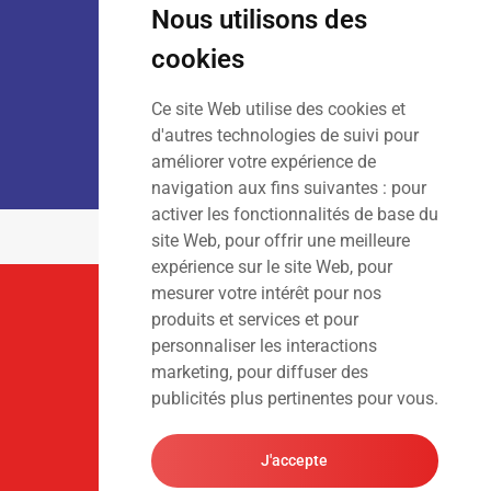
Sam
: 9h00 – 13h00
Nous utilisons des
Dim
: Fermé
cookies
Ce site Web utilise des cookies et
LOCATION :
Lun – Ven
: 7h00 – 18h00
d'autres technologies de suivi pour
Sam – Dim
: Fermé
améliorer votre expérience de
navigation aux fins suivantes :
pour
activer les fonctionnalités de base du
site Web
,
pour offrir une meilleure
expérience sur le site Web
,
pour
mesurer votre intérêt pour nos
Suivez-Nous
produits et services et pour
personnaliser les interactions
marketing
,
pour diffuser des
publicités plus pertinentes pour vous
.
J'accepte