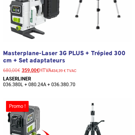
Masterplane-Laser 3G PLUS + Trépied 300
cm + Set adaptateurs
680,00
€
359,00
€
HTVA
434,39 € TVAC
LASERLINER
036.380L
+ 080.24A + 036.380.70
Promo !