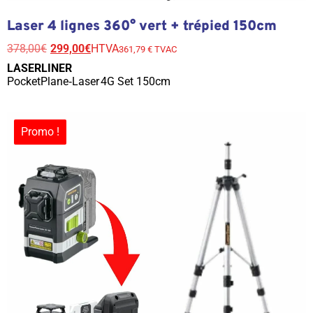
Laser 4 lignes 360° vert + trépied 150cm
378,00
€
299,00
€
HTVA
361,79 € TVAC
LASERLINER
PocketPlane‑Laser 4G Set 150cm
Promo !