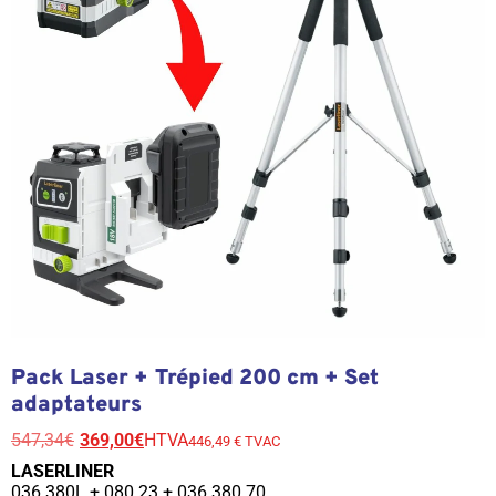
Pack Laser + Trépied 200 cm + Set
adaptateurs
547,34
€
369,00
€
HTVA
446,49 € TVAC
LASERLINER
036.380L
+ 080.23 + 036.380.70