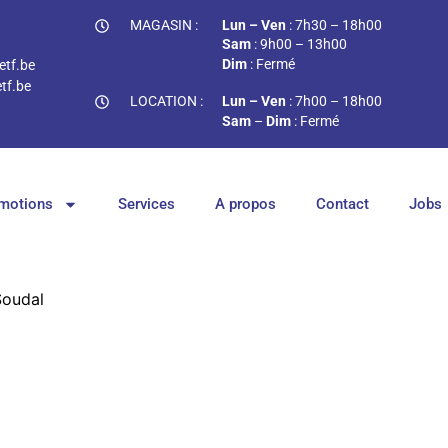
MAGASIN :
Lun – Ven
: 7h30 – 18h00
Sam
: 9h00 – 13h00
Dim
: Fermé
tf.be
tf.be
LOCATION :
Lun – Ven
: 7h00 – 18h00
Sam
–
Dim
: Fermé
motions
Services
A propos
Contact
Jobs
Soudal