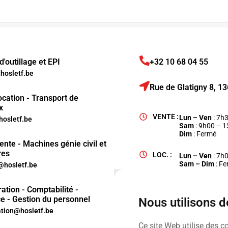
'outillage et EPI
+32 10 68 04 55
osletf.be
Rue de Glatigny 8, 
ocation - Transport de
x
VENTE :
Lun – Ven
: 7h
hosletf.be
Sam
: 9h00 – 
Dim
: Fermé
ente - Machines génie civil et
res
LOC. :
Lun – Ven
: 7h
Sam – Dim
: F
hosletf.be
ation - Comptabilité -
e - Gestion du personnel
Nous utilisons 
ation@hosletf.be
Ce site Web utilise des c