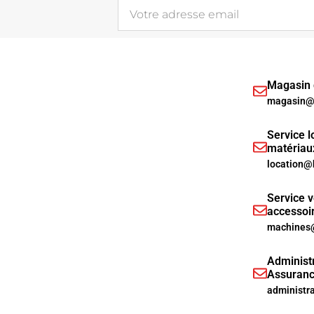
Magasin d
magasin@h
Service l
matériau
location@
Service v
accessoi
machines@
Administr
Assuranc
administr