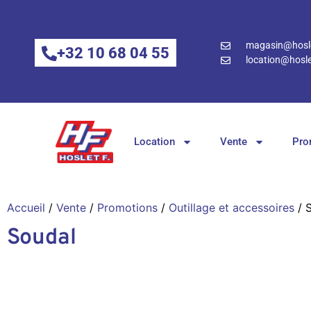
magasin@hosle
+32 10 68 04 55
location@hosle
Location
Vente
Pro
Accueil
/
Vente
/
Promotions
/
Outillage et accessoires
/ 
Soudal