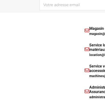
Magasin d
magasin@h
Service l
matériau
location@
Service v
accessoi
machines@
Administr
Assuranc
administr