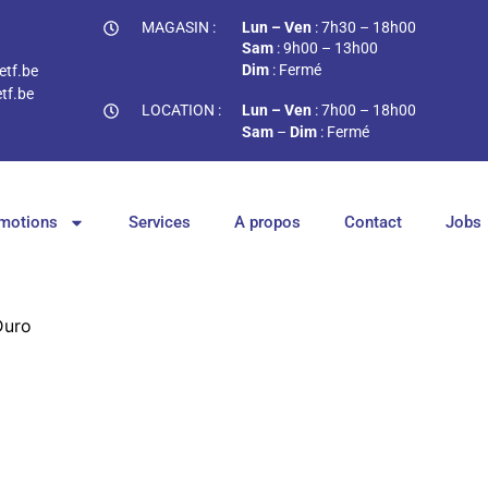
MAGASIN :
Lun – Ven
: 7h30 – 18h00
Sam
: 9h00 – 13h00
Dim
: Fermé
tf.be
tf.be
LOCATION :
Lun – Ven
: 7h00 – 18h00
Sam
–
Dim
: Fermé
motions
Services
A propos
Contact
Jobs
Duro