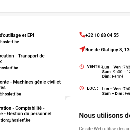
'outillage et EPI
+32 10 68 04 55
osletf.be
Rue de Glatigny 8, 
ocation - Transport de
x
VENTE :
Lun – Ven
: 7h
hosletf.be
Sam
: 9h00 – 
Dim
: Fermé
ente - Machines génie civil et
res
LOC. :
Lun – Ven
: 7h
Sam – Dim
: F
hosletf.be
ation - Comptabilité -
e - Gestion du personnel
Nous utilisons 
ation@hosletf.be
Ce site Web utilise des c