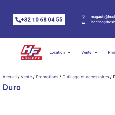
magasin@hosle
+32 10 68 04 55
location@hosle
Location
Vente
Pro
Accueil
/
Vente
/
Promotions
/
Outillage et accessoires
/ 
Duro