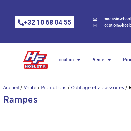
magasin@hosle
+32 10 68 04 55
location@hosle
Location
Vente
Pro
Accueil
/
Vente
/
Promotions
/
Outillage et accessoires
/ 
Rampes