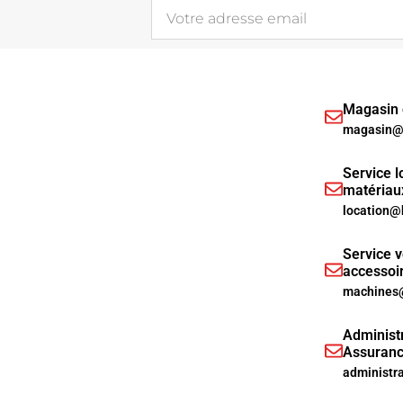
Magasin d
magasin@h
Service l
matériau
location@
Service v
accessoi
machines@
Administr
Assuranc
administr