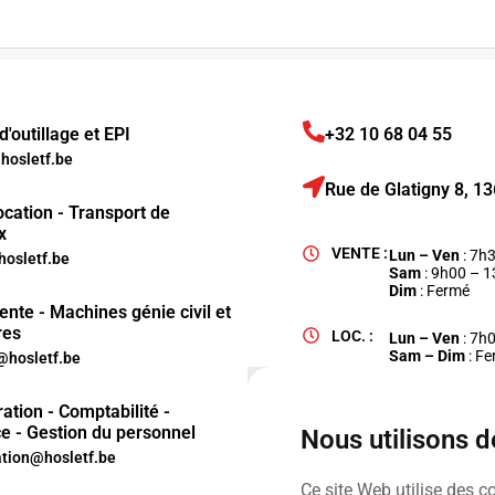
'outillage et EPI
+32 10 68 04 55
osletf.be
Rue de Glatigny 8, 
ocation - Transport de
x
VENTE :
Lun – Ven
: 7h
hosletf.be
Sam
: 9h00 – 
Dim
: Fermé
ente - Machines génie civil et
res
LOC. :
Lun – Ven
: 7h
Sam – Dim
: F
hosletf.be
ation - Comptabilité -
e - Gestion du personnel
Nous utilisons 
ation@hosletf.be
Ce site Web utilise des c