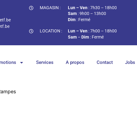
MAGASIN :
Lun – Ven
: 7h30 – 18h00
Sam
: 9h00 – 13h00
Dim
: Fermé
tf.be
tf.be
LOCATION :
Lun – Ven
: 7h00 – 18h00
Sam
–
Dim
: Fermé
motions
Services
A propos
Contact
Jobs
Rampes