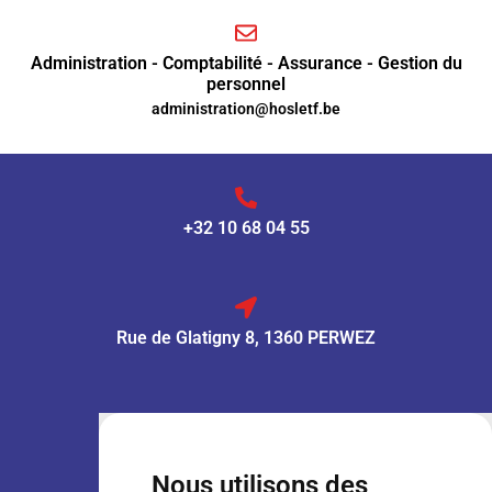
Administration - Comptabilité - Assurance - Gestion du
personnel
administration@hosletf.be
+32 10 68 04 55
Rue de Glatigny 8, 1360 PERWEZ
VENTE :
Lun – Ven
: 7h30 – 18h00
Sam
: 9h00 – 13h00
Nous utilisons des