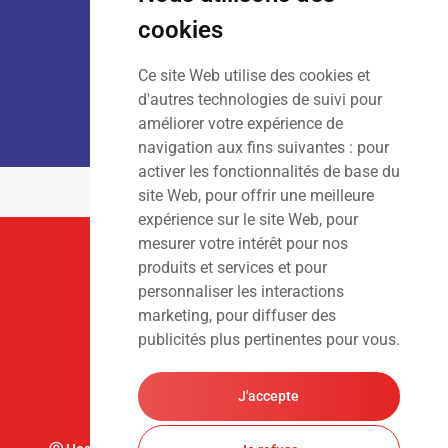
Dim
: Fermé
cookies
Ce site Web utilise des cookies et
LOCATION :
Lun – Ven
: 7h00 – 18h00
d'autres technologies de suivi pour
Sam – Dim
: Fermé
améliorer votre expérience de
navigation aux fins suivantes :
pour
activer les fonctionnalités de base du
site Web
,
pour offrir une meilleure
expérience sur le site Web
,
pour
mesurer votre intérêt pour nos
Suivez-Nous
produits et services et pour
personnaliser les interactions
marketing
,
pour diffuser des
publicités plus pertinentes pour vous
.
J'accepte